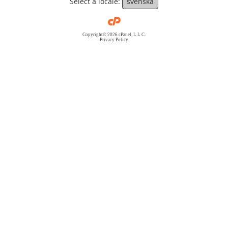
Select a locale:
svenska
Copyright© 2026 cPanel, L.L.C.
Privacy Policy