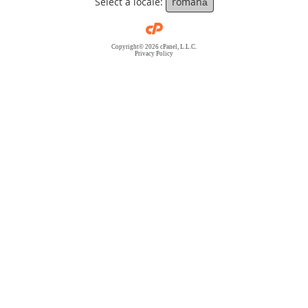
Select a locale:
română
Copyright© 2026 cPanel, L.L.C.
Privacy Policy